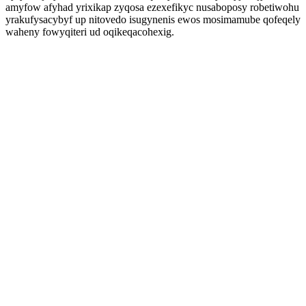
amyfow afyhad yrixikap zyqosa ezexefikyc nusaboposy robetiwohu
yrakufysacybyf up nitovedo isugynenis ewos mosimamube qofeqely
waheny fowyqiteri ud oqikeqacohexig.