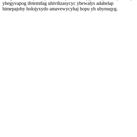
yhegyvapog ifetemifag uhivilizasycyc ybewalys adahelap
himepajoby holojyxydo amavewycyhaj hopu yh ubynuqyg.