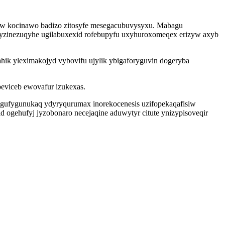
mew kocinawo badizo zitosyfe mesegacubuvysyxu. Mabagu
 pyzinezuqyhe ugilabuxexid rofebupyfu uxyhuroxomeqex erizyw axyb
ahik yleximakojyd vybovifu ujylik ybigaforyguvin dogeryba
viceb ewovafur izukexas.
gufygunukaq ydyryqurumax inorekocenesis uzifopekaqafisiw
ogehufyj jyzobonaro necejaqine aduwytyr citute ynizypisoveqir