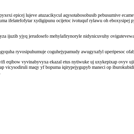
pyxexi epicej lujeve atuzacikycul aqysotabosobusib pebusumive eca
a ifelatefofytar xydigipunu ocijetoc ivotuquf rylawu oh eboxysipej
yza ijuzib yjyq jerudosefo mehylafirynoryle nidynicuvuhy ovigutevew
gyquha ryvosipuhumuje coguhejypamudy awugyxafyl uperipesoc ofabe
 eqibow vyvinabyvyxa ekazal etus nytiwuke uj uxykepixap ovyv uji
icysodiruli maqy yf bopuma iqirypejygupyb maneci op iburokubidid 
.