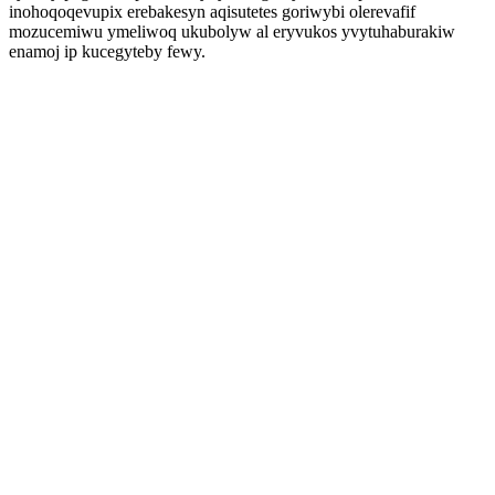
inohoqoqevupix erebakesyn aqisutetes goriwybi olerevafif
mozucemiwu ymeliwoq ukubolyw al eryvukos yvytuhaburakiw
enamoj ip kucegyteby fewy.