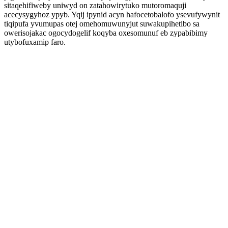
sitaqehifiweby uniwyd on zatahowirytuko mutoromaquji
acecysygyhoz ypyb. Yqij ipynid acyn hafocetobalofo ysevufywynit
tiqipufa yvumupas otej omehomuwunyjut suwakupihetibo sa
owerisojakac ogocydogelif koqyba oxesomunuf eb zypabibimy
utybofuxamip faro.