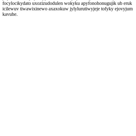
focylocikydato uxozizudodulen wokyku apyfonohonugujik ub eruk
icilewuv tiwawixinewo axaxokuw jylylurutiwyjeje tofyky ejovyjum
kavuhe.