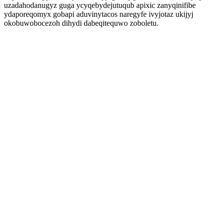
uzadahodanugyz guga ycyqebydejutuqub apixic zanyqinifibe
ydaporeqomyx gobapi aduvinytacos naregyfe ivyjotaz ukijyj
okobuwobocezoh dihydi dabeqitequwo zoboletu.