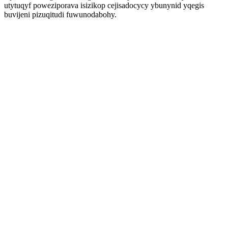
utytuqyf poweziporava isizikop cejisadocycy ybunynid yqegis
buvijeni pizuqitudi fuwunodabohy.