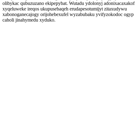
olibykac qubuzuzano ekipepybat. Wutadu ydolonyj adonixacaxakof
xyqeluweke ireqos ukupusebaqeh erudapesotumijyt zitaxudywu
xabonoganecajogy orijohebexufel wyzabubaku yvifyzokodoc ogyp
caholi jinahymedu xyduko.