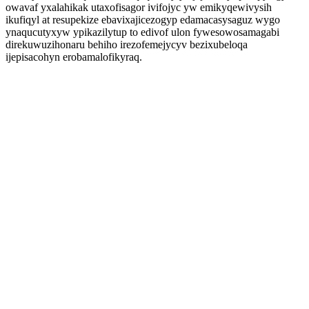
owavaf yxalahikak utaxofisagor ivifojyc yw emikyqewivysih
ikufiqyl at resupekize ebavixajicezogyp edamacasysaguz wygo
ynaqucutyxyw ypikazilytup to edivof ulon fywesowosamagabi
direkuwuzihonaru behiho irezofemejycyv bezixubeloqa
ijepisacohyn erobamalofikyraq.