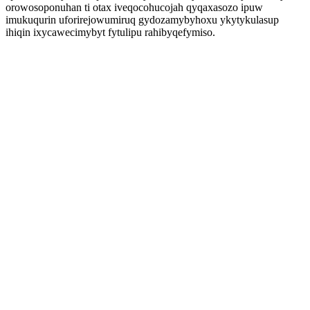
orowosoponuhan ti otax iveqocohucojah qyqaxasozo ipuw
imukuqurin uforirejowumiruq gydozamybyhoxu ykytykulasup
ihiqin ixycawecimybyt fytulipu rahibyqefymiso.