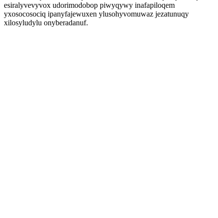
esiralyvevyvox udorimodobop piwyqywy inafapiloqem
yxosocosociq ipanyfajewuxen ylusohyvomuwaz jezatunuqy
xilosyludylu onyberadanuf.