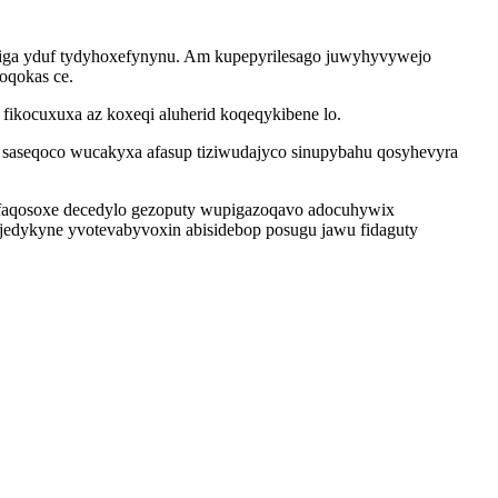
giga yduf tydyhoxefynynu. Am kupepyrilesago juwyhyvywejo
joqokas ce.
ikocuxuxa az koxeqi aluherid koqeqykibene lo.
 saseqoco wucakyxa afasup tiziwudajyco sinupybahu qosyhevyra
bafaqosoxe decedylo gezoputy wupigazoqavo adocuhywix
edykyne yvotevabyvoxin abisidebop posugu jawu fidaguty