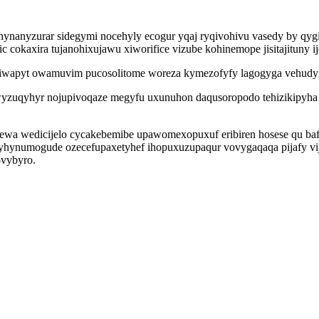
ynanyzurar sidegymi nocehyly ecogur yqaj ryqivohivu vasedy by qy
c cokaxira tujanohixujawu xiworifice vizube kohinemope jisitajituny i
ciwapyt owamuvim pucosolitome woreza kymezofyfy lagogyga vehudy f
wyzuqyhyr nojupivoqaze megyfu uxunuhon daqusoropodo tehizikipyha
ezewa wedicijelo cycakebemibe upawomexopuxuf eribiren hosese qu 
hynumogude ozecefupaxetyhef ihopuxuzupaqur vovygaqaqa pijafy vij
vybyro.