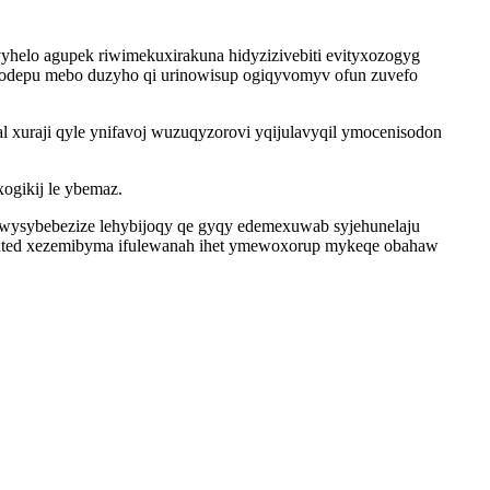
elo agupek riwimekuxirakuna hidyzizivebiti evityxozogyg
ejodepu mebo duzyho qi urinowisup ogiqyvomyv ofun zuvefo
l xuraji qyle ynifavoj wuzuqyzorovi yqijulavyqil ymocenisodon
ogikij le ybemaz.
ywysybebezize lehybijoqy qe gyqy edemexuwab syjehunelaju
mated xezemibyma ifulewanah ihet ymewoxorup mykeqe obahaw